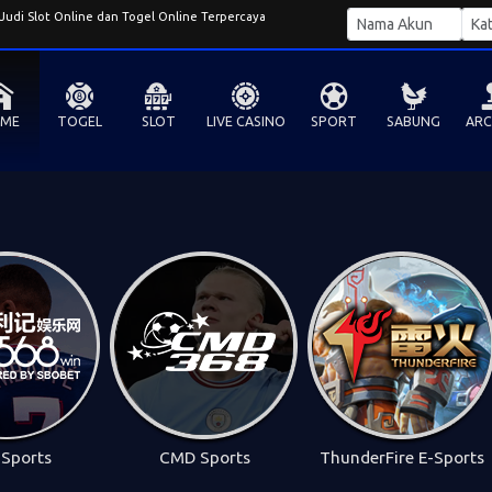
 Slot Online dan Togel Online Terpercaya
Selamat datang di IDQQ88 S
ME
TOGEL
SLOT
LIVE CASINO
SPORT
SABUNG
ARC
Sports
CMD Sports
ThunderFire E-Sports