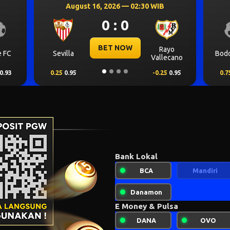
 00:00 WIB
August 16, 2026 — 00:30 WIB
0 : 0
W
BET NOW
Dinamo
Alaves
Getafe
Zagreb
1.25
0.82
0.00
0.57
0.00
-0.67
Bank Lokal
BCA
Mandiri
Danamon
E Money & Pulsa
DANA
OVO