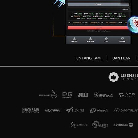
TENTANG KAMI
|
BANTUAN
|