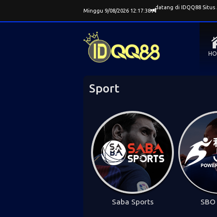
Selamat datang di IDQQ88 Situs Judi
Minggu 9/08/2026 12:17:38
HO
Sport
Saba Sports
SBO 