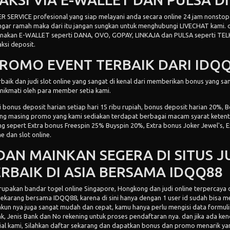
MER SERVICE profesional yang siap melayani anda secara online 24 jam nons
ngar ramah maka dari itu jangan sungkan untuk menghubungi LIVECHAT kami. 
gunakan E-WALLET seperti DANA, OVO, GOPAY, LINKAJA dan PULSA seperti T
ksi deposit.
ROMO EVENT TERBAIK DARI IDQ
rbaik dan judi slot online yang sangat di kenal dari memberikan bonus yang s
nikmati oleh para member setia kami.
i bonus deposit harian setiap hari 15 ribu rupiah, bonus deposit harian 2
ng masing promo yang kami sediakan terdapat berbagai macam syarat ketentu
g sepert Extra bonus Freespin 25% Buyspin 20%, Extra bonus Joker Jewel's, E
ne
dan slot online.
AN MAINKAN SEGERA DI SITUS J
RBAIK DI ASIA BERSAMA IDQQ88
erupakan
bandar togel
online Singapore, Hongkong dan judi online terpercaya 
 sekarang bersama IDQQ88, karena di sini hanya dengan 1 user id sudah bisa
akun nya juga sangat mudah dan cepat, kamu hanya perlu mengisi data formul
, Jenis Bank dan No rekening untuk proses pendaftaran nya. dan jika ada k
ial kami, Silahkan daftar sekarang dan dapatkan bonus dan promo menarik ya