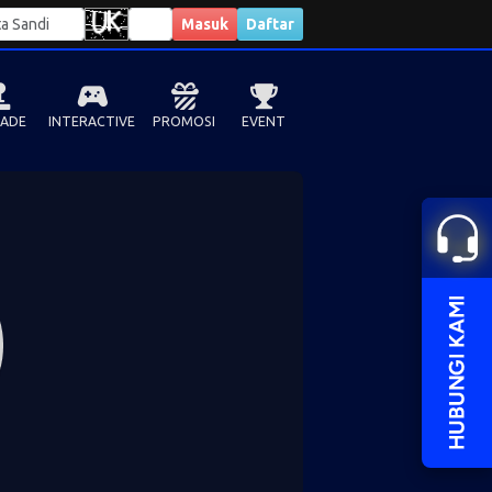
itus Judi Slot Online dan Togel Online Terpercaya
Masuk
Daftar
ADE
INTERACTIVE
PROMOSI
EVENT