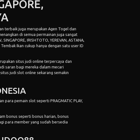
NGAPORE,
YA
nan terbaik juga merupakan Agen Togel dan
menangkan di semua permainan juga sangat
NSW, SINGAPORE, IRISHTOTO, YEREVAN, ASTANA,
 Tembak Ikan cukup hanya dengan satu user ID
upakan situs judi online terpercaya dan
jadi saran bagi mereka dalam mecari
itus judi slot online sekarang semakin
ONESIA
ran para pemain slot seperti PRAGMATIC PLAY,
m bonus seperti bonus harian, bonus
bagi para member yang sudah bersedia
 IDQQ88