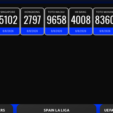
SINGAPORE
HONGKONG
TOTO MACAU
HK SIANG
TOTO WUHA
5102
2797
9658
4008
836
8/8/2026
8/8/2026
9/8/2026
9/8/2026
9/8/2026
UE QUALIFIERS
SPAIN LA LIGA