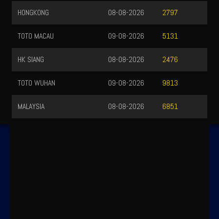
HONGKONG
08-08-2026
2797
TOTO MACAU
09-08-2026
5131
HK SIANG
08-08-2026
2476
TOTO WUHAN
09-08-2026
9813
MALAYSIA
08-08-2026
6851