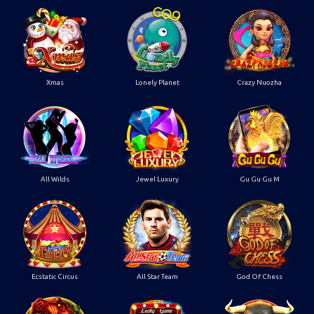
Xmas
Lonely Planet
Crazy Nuozha
All Wilds
Jewel Luxury
Gu Gu Gu M
Ecstatic Circus
All Star Team
God Of Chess