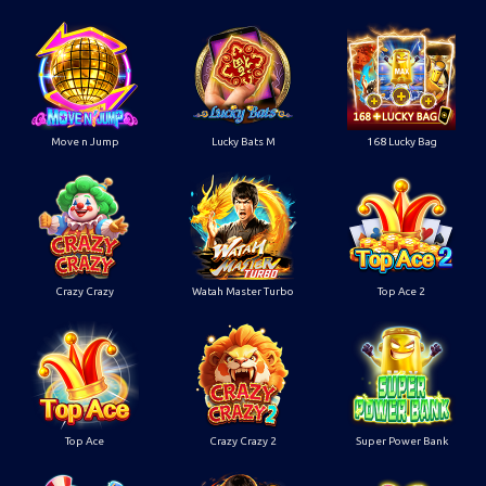
Move n Jump
Lucky Bats M
168 Lucky Bag
Crazy Crazy
Watah Master Turbo
Top Ace 2
Top Ace
Crazy Crazy 2
Super Power Bank