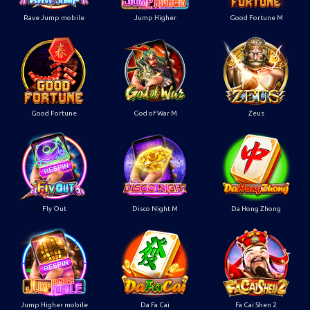
Rave Jump mobile
Jump Higher
Good Fortune M
Good Fortune
God of War M
Zeus
Fly Out
Disco Night M
Da Hong Zhong
Jump Higher mobile
Da Fa Cai
Fa Cai Shen 2