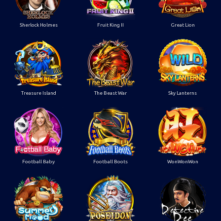
Sherlock Holmes
Fruit King II
Great Lion
Treasure Island
The Beast War
Sky Lanterns
Football Baby
Football Boots
WonWonWon