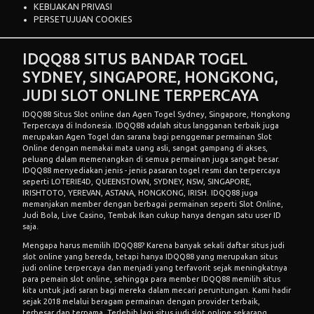
KEBIJAKAN PRIVASI
PERSETUJUAN COOKIES
IDQQ88 SITUS BANDAR TOGEL
SYDNEY, SINGAPORE, HONGKONG,
JUDI SLOT ONLINE TERPERCAYA
IDQQ88
Situs Slot online dan Agen Togel Sydney, Singapore, Hongkong
Terpercaya di Indonesia. IDQQ88 adalah situs langganan terbaik juga
merupakan Agen Togel dan sarana bagi penggemar permainan Slot
Online dengan memakai mata uang asli, sangat gampang di akses,
peluang dalam memenangkan di semua permainan juga sangat besar.
IDQQ88 menyediakan jenis - jenis pasaran togel resmi dan terpercaya
seperti LOTERIE4D, QUEENSTOWN, SYDNEY, NSW, SINGAPORE,
IRISHTOTO, YEREVAN, ASTANA, HONGKONG, IRISH. IDQQ88 juga
memanjakan member dengan berbagai permainan seperti Slot Online,
Judi Bola, Live Casino, Tembak Ikan cukup hanya dengan satu user ID
saja.
Mengapa harus memilih IDQQ88? Karena banyak sekali daftar situs judi
slot online
yang bereda, tetapi hanya IDQQ88 yang merupakan situs
judi online terpercaya dan menjadi yang terfavorit sejak meningkatnya
para pemain slot online, sehingga para member IDQQ88 memilih situs
kita untuk jadi saran bagi mereka dalam mecari peruntungan. Kami hadir
sejak 2018 melalui beragam permainan dengan provider terbaik,
terbesar dan ternama. Terlebih lagi situs judi slot online sekarang