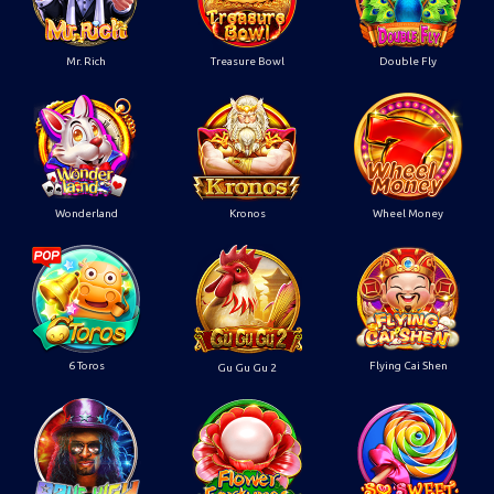
Mr. Rich
Treasure Bowl
Double Fly
Wonderland
Kronos
Wheel Money
6 Toros
Flying Cai Shen
Gu Gu Gu 2