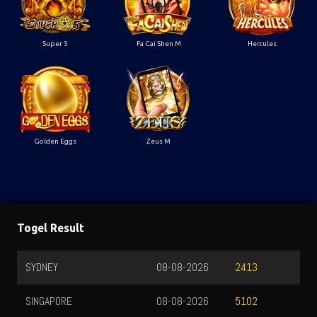
Super 5
Fa Cai Shen M
Hercules
Golden Eggs
Zeus M
Togel Result
SYDNEY
08-08-2026
2413
SINGAPORE
08-08-2026
5102