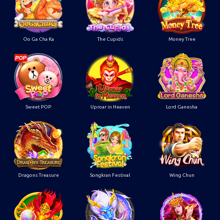
Oo Ga Cha Ka
The Cupids
Money Tree
Sweet POP
Uproar in Heaven
Lord Ganesha
Dragons Treasure
Songkran Festival
Wing Chun