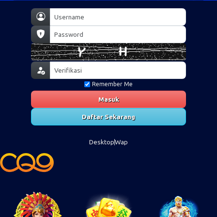
Remember Me
Masuk
Daftar Sekarang
Desktop
Wap