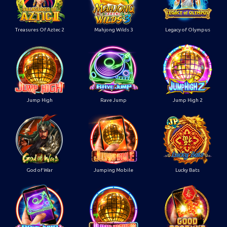
Treasures Of Aztec 2
Mahjong Wilds 3
Legacy of Olympus
Jump High
Rave Jump
Jump High 2
God of War
Jumping Mobile
Lucky Bats