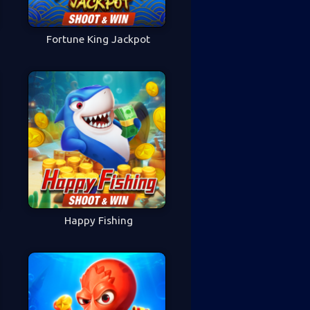
Fortune King Jackpot
Happy Fishing