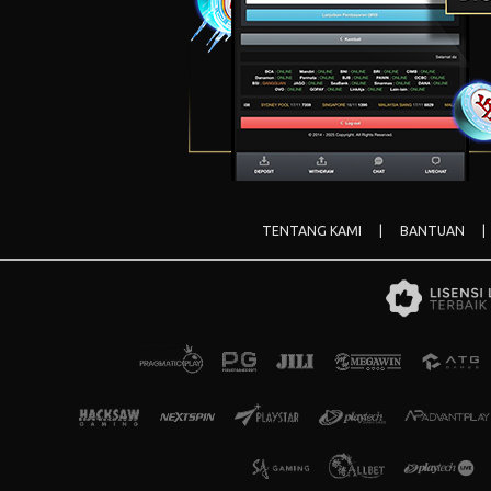
TENTANG KAMI
|
BANTUAN
|