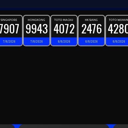
SINGAPORE
HONGKONG
TOTO MACAU
HK SIANG
TOTO WUHA
7907
9943
4072
2476
428
7/8/2026
7/8/2026
8/8/2026
8/8/2026
8/8/2026