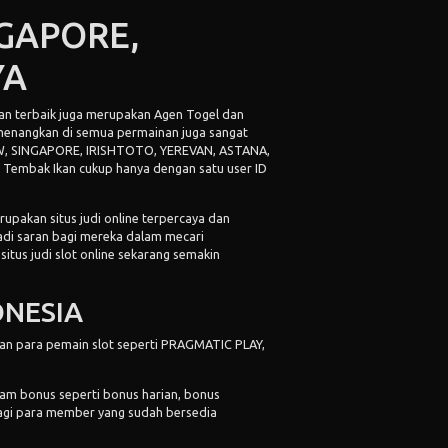
NGAPORE,
YA
nan terbaik juga merupakan Agen Togel dan
menangkan di semua permainan juga sangat
NSW, SINGAPORE, IRISHTOTO, YEREVAN, ASTANA,
 Tembak Ikan cukup hanya dengan satu user ID
upakan situs judi online terpercaya dan
jadi saran bagi mereka dalam mecari
itus judi slot online sekarang semakin
ONESIA
ran para pemain slot seperti PRAGMATIC PLAY,
m bonus seperti bonus harian, bonus
bagi para member yang sudah bersedia