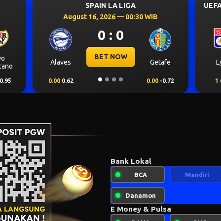
IERS
UEFA CHAMPIONS LEAGUE QUALIFIERS
UEF
August 12, 2026 — 01:15 WIB
0 : 0
BET NOW
Slovan
bahce
Mjallby
Bodo
Bratislava
.87
0.5
0.83
-0.5
0.99
0.7
Bank Lokal
BCA
Mandiri
Danamon
E Money & Pulsa