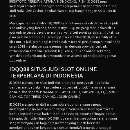
IRISHTOTO, YEREVAN, ASTANA, HONGKONG, IRISH. IDQQ88 juga
memanjakan member dengan berbagai permainan seperti Slot Online,
Judi Bola, Live Casino, Tembak Ikan cukup hanya dengan satu user ID
saja.
Mengapa harus memilih IDQQ88? Karena banyak sekali daftar situs judi
slot online
yang bereda, tetapi hanya IDQQ88 yang merupakan situs
judi online terpercaya dan menjadi yang terfavorit sejak meningkatnya
para pemain slot online, sehingga para member IDQQ88 memilih situs
kita untuk jadi saran bagi mereka dalam mecari peruntungan. Kami hadir
sejak 2018 melalui beragam permainan dengan provider terbaik,
terbesar dan ternama. Terlebih lagi situs judi slot online sekarang
semakin berkembang dan memudahkan akses bagi setiap penggemar
slot online.
IDQQ88 SITUS JUDI SLOT ONLINE
TERPERCAYA DI INDONESIA
IDQQ88 merupakan situs judi slot online terpercaya di indonesia
dengan menyediakan 7 provider slot terbaik untuk memanjaran para
pemain slot seperti PRAGMATIC PLAY, PG SOFT, HABANERO, CQ9, SPADE
GAMING, TOP TREND GAMING, JOKER GAMING.
IDQQ88 merupakan daftar situs
judi slot
online yang sangat
memanjakan para pemain slot dengan memberikan berbagai macam
bonus seperti bonus harian, bonus cashback, bonus rollingan, bonus
freespin, dan tidak lupa IDQQ88 juga memberikan bonus referral yang
sangat menjanjikan bagi para member yang sudah bersedia
merekomendasikan kerabat nya untuk mendaftar menjadi sebagai