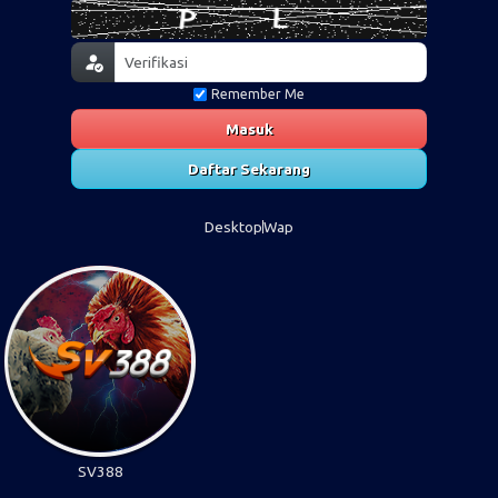
Remember Me
Masuk
Daftar Sekarang
Desktop
Wap
SV388