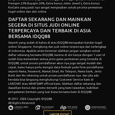
Freespin 25% Buyspin 20%, Extra bonus Joker Jewel's, Extra bonus
KoiGate yang pasti nya sangat menjanjikan untuk pecinta permainan
togel online
dan slot online.
DAFTAR SEKARANG DAN MAINKAN
SEGERA DI SITUS JUDI ONLINE
TERPERCAYA DAN TERBAIK DI ASIA
BERSAMA IDQQ88
Seperti yang sudah di bahas di atas IDQQ88 merupakan
bandar togel
online Singapore, Hongkong dan judi online terpercaya dan terlengkap
di indonesia. Apabila anda berminat silahkan jangan sungkan untuk
daftar sekarang bersama IDQQ88, karena di sini hanya dengan 1 user id
sudah bisa memainkan semua jenis game permainan yang tersedia di
IDQQ88, untuk proses pendaftaran akun nya juga sangat mudah dan
cepat, kamu hanya perlu mengisi data formulir pada form pendaftaran
seperti Nama, Password, Alamat Email, No Telepon, Nama bank, Jenis
Bank dan No rekening untuk proses pendaftaran nya. dan jika ada
kendala bisa langsung menghubungi Customer Service kami di
LIVECHAT atau WHATSAPP official kami, Silahkan daftar sekarang dan
dapatkan bonus dan promo menarik yang kami tawarkan, buktikan
pengalaman bermain yang luar biasa bersama kami di IDQQ88.
© 2015 - 2026 Copyright IDQQ88.
All Rights Reserved.
LAPOR PUSAT