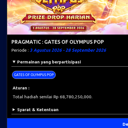
PRAGMATIC : GATES OF OLYMPUS POP
Periode :
3 Agustus 2026 - 28 September 2026
Permainan yang berpartisipasi
GATES OF OLYMPUS POP
Aturan :
Total hadiah senilai Rp 68,780,250,000.
Syarat & Ketentuan
De