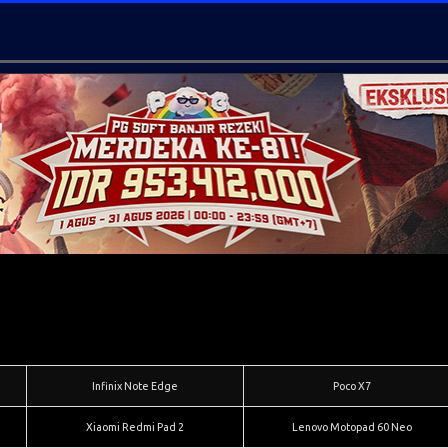
Infinix Note Edge
Poco X7
Xiaomi Redmi Pad 2
Lenovo Motopad 60 Neo