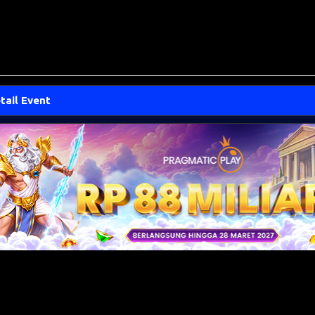
tail Event