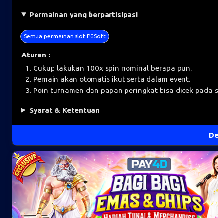
Permainan yang berpartisipasi
Semua permainan slot PGSoft
Aturan :
Cukup lakukan 100x spin nominal berapa pun.
Pemain akan otomatis ikut serta dalam event.
Poin turnamen dan papan peringkat bisa dicek pada 
Syarat & Ketentuan
De