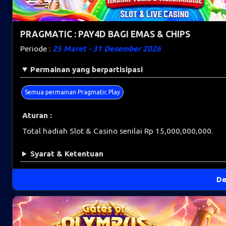
PRAGMATIC : PAY4D BAGI EMAS & CHIPS
Periode :
25 Maret - 31 Desember 2026
Permainan yang berpartisipasi
Semua permainan Pragmatic Play
Aturan :
Total hadiah Slot & Casino senilai Rp 15,000,000,000.
Syarat & Ketentuan
De