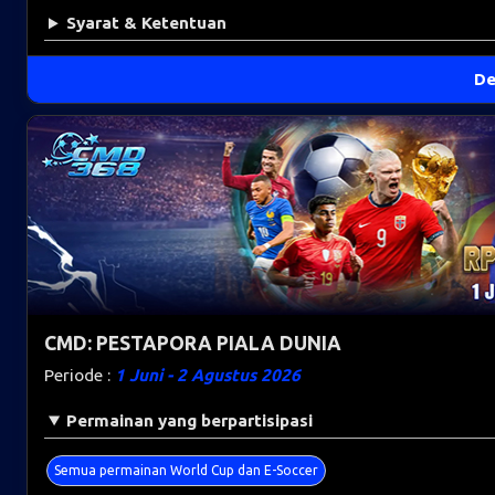
Syarat & Ketentuan
De
CMD: PESTAPORA PIALA DUNIA
Periode :
1 Juni - 2 Agustus 2026
Permainan yang berpartisipasi
Semua permainan World Cup dan E-Soccer