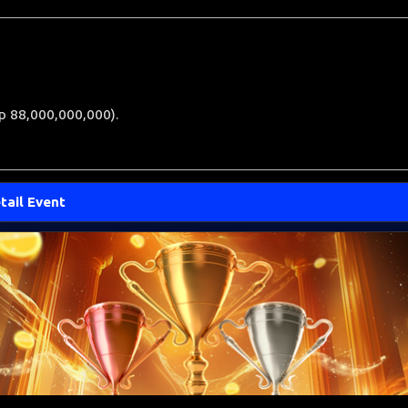
Rp 88,000,000,000).
tail Event