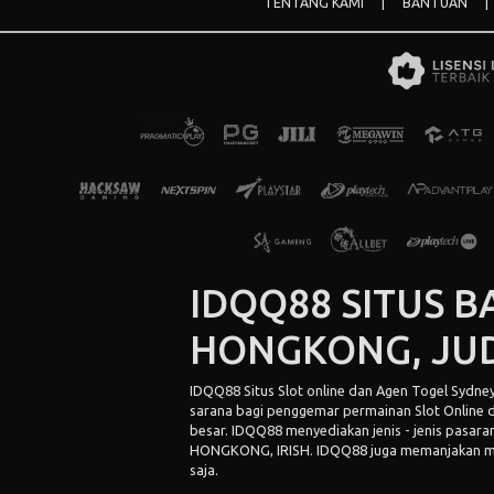
TENTANG KAMI
|
BANTUAN
|
IDQQ88 SITUS B
HONGKONG, JUD
IDQQ88
Situs Slot online dan Agen Togel Sydne
sarana bagi penggemar permainan Slot Online 
besar. IDQQ88 menyediakan jenis - jenis pas
HONGKONG, IRISH. IDQQ88 juga memanjakan memb
saja.