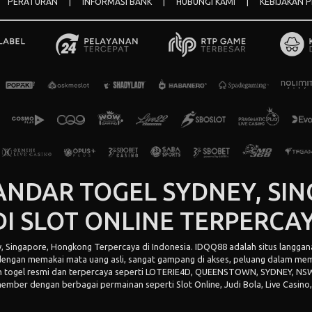
PERATURAN
|
INFORMASI BANK
|
HUBUNGI KAMI
|
KEBIJAKAN P
ANDAR TOGEL SYDNEY, SI
I SLOT ONLINE TERPERCA
y, Singapore, Hongkong Terpercaya di Indonesia. IDQQ88 adalah situs langga
dengan memakai mata uang asli, sangat gampang di akses, peluang dalam me
aran togel resmi dan terpercaya seperti LOTERIE4D, QUEENSTOWN, SYDNEY, 
er dengan berbagai permainan seperti Slot Online, Judi Bola, Live Casino,