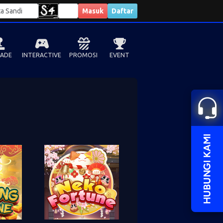
s Judi Slot Online dan Togel Online Terpercaya
Masuk
Daftar
ADE
INTERACTIVE
PROMOSI
EVENT