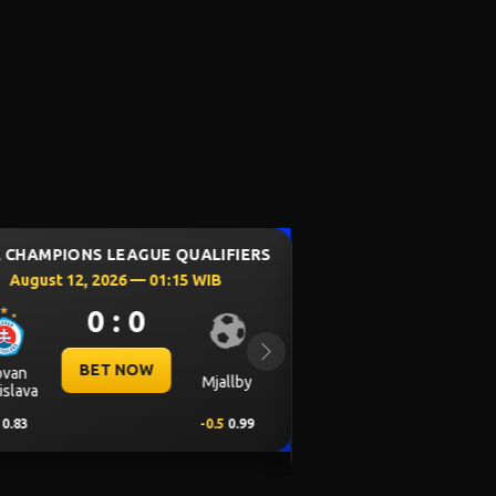
ta
Neon Party 1000
FOOTBALL F24 INTERNATIONAL
FRIENDLY
August 8, 2026 — 05:00 WIB
0 : 0
Next
BET NOW
rtugal
e-Italy
rland
Aladdin's Lamp
0
0.38
0.00
-0.62