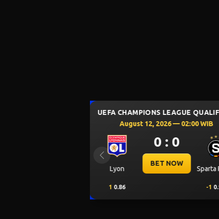
Lucky Circus
N
UEFA CHAMPIONS LEAGUE QUALIF
August 11, 2026 — 22:59 WIB
0 : 0
Previous
BET NOW
Union 
Bodo Glimt
Gill
0.75
0.82
-0.75
Sushi Master
De