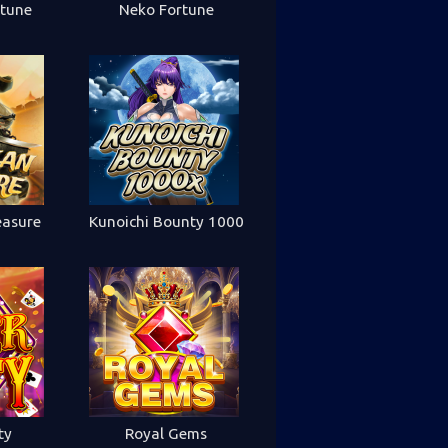
tune
Neko Fortune
easure
Kunoichi Bounty 1000
ty
Royal Gems