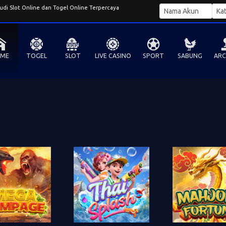
ot Online dan Togel Online Terpercaya
Selamat datang di IDQQ88 Situ
ME
TOGEL
SLOT
LIVE CASINO
SPORT
SABUNG
ARC