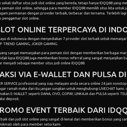
ekali daftar situs judi
slot online
yang bereda, tetapi hanya IDQQ88 yang mer
a pemain slot online, sehingga para member IDQQ88 memilih situs kita untuk 
gam permainan dengan provider terbaik, terbesar dan ternama. Terlebih lagi s
 penggemar slot online.
SLOT ONLINE TERPERCAYA DI IND
rcaya di indonesia dengan menyediakan 7 provider slot terbaik untuk memanja
OP TREND GAMING, JOKER GAMING.
 yang sangat memanjakan para pemain slot dengan memberikan berbagai maca
n tidak lupa IDQQ88 juga memberikan bonus referral yang sangat menjanjikan 
 menjadi sebagai member situs judi online IDQQ88.
SI VIA E-WALLET DAN PULSA DI
MER SERVICE profesional yang siap melayani anda secara online 24 jam nons
ngar ramah maka dari itu jangan sungkan untuk menghubungi LIVECHAT kami. 
gunakan E-WALLET seperti DANA, OVO, GOPAY, LINKAJA dan PULSA seperti T
ksi deposit.
ROMO EVENT TERBAIK DARI IDQ
rbaik dan judi slot online yang sangat di kenal dari memberikan bonus yang s
nikmati oleh para member setia kami.