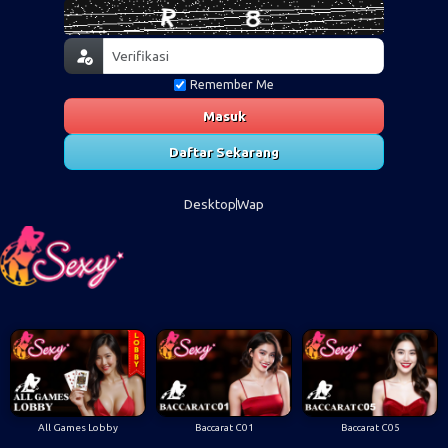
Remember Me
Masuk
Daftar Sekarang
Desktop
Wap