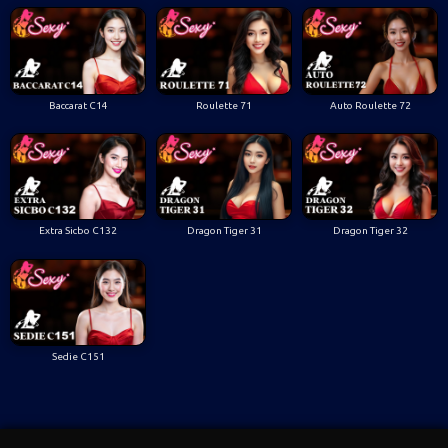
All Games Lobby
Baccarat C01
Baccarat C05
Baccarat C14
Roulette 71
Auto Roulette 72
Extra Sicbo C132
Dragon Tiger 31
Dragon Tiger 32
Sedie C151